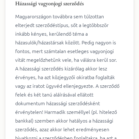
Házassági vagyonjogi szerződés
Magyarországon továbbra sem túlzottan
elterjedt szerződéstípus, sőt a legtöbbször
inkább kényes, kerülendő téma a
házasulók/házastársak között. Pedig nagyon is
fontos, mert számtalan esetleges vagyonjogi
vitát megelőzhetünk vele, ha válásra kerül sor.
A házassági szerződés kizárólag akkor lesz
érvényes, ha azt közjegyzői okiratba foglalták
vagy az iratot ügyvéd ellenjegyezte. A szerződő
felek és két tanú aláírásával ellátott
dokumentum házassági szerződésként
érvénytelen! Harmadik személlyel (pl. hitelező
bankkal) szemben akkor hatályos a házassági
szerződés, azaz akkor lehet eredményesen
hivatkozni a szerződésben foglaltakra, ha azt a