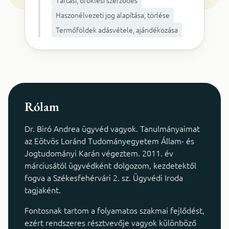
Tartási, öröklési szerződés
Haszonélvezeti jog alapítása, törlése
Termőföldek adásvétele, ajándékozása
Rólam
Dr. Biró Andrea ügyvéd vagyok. Tanulmányaimat
az Eötvös Loránd Tudományegyetem Állam- és
Jogtudományi Karán végeztem. 2011. év
márciusától ügyvédként dolgozom, kezdetektől
fogva a Székesfehérvári 2. sz. Ügyvédi Iroda
tagjaként.
Fontosnak tartom a folyamatos szakmai fejlődést,
ezért rendszeres résztvevője vagyok különböző