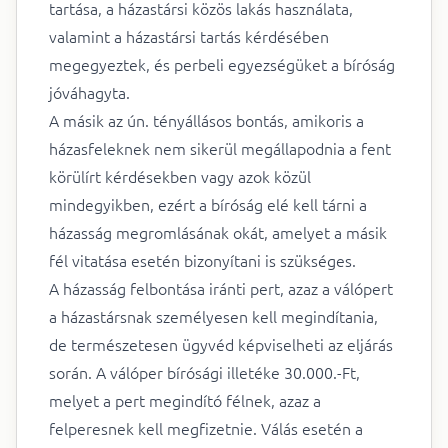
tartása, a házastársi közös lakás használata,
valamint a házastársi tartás kérdésében
megegyeztek, és perbeli egyezségüket a bíróság
jóváhagyta.
A másik az ún. tényállásos bontás, amikoris a
házasfeleknek nem sikerül megállapodnia a fent
körülírt kérdésekben vagy azok közül
mindegyikben, ezért a bíróság elé kell tárni a
házasság megromlásának okát, amelyet a másik
fél vitatása esetén bizonyítani is szükséges.
A házasság felbontása iránti pert, azaz a válópert
a házastársnak személyesen kell megindítania,
de természetesen ügyvéd képviselheti az eljárás
során. A válóper bírósági illetéke 30.000.-Ft,
melyet a pert megindító félnek, azaz a
felperesnek kell megfizetnie. Válás esetén a