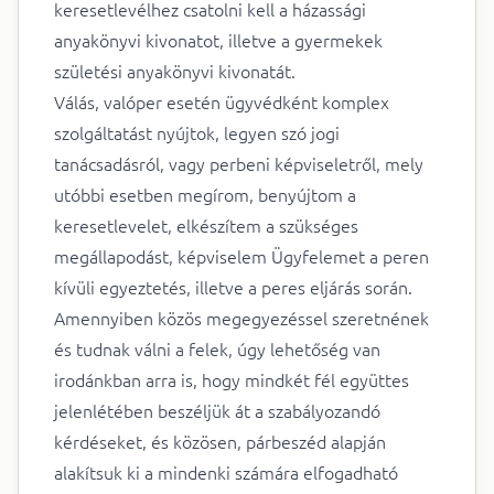
keresetlevélhez csatolni kell a házassági
anyakönyvi kivonatot, illetve a gyermekek
születési anyakönyvi kivonatát.
Válás, valóper esetén ügyvédként komplex
szolgáltatást nyújtok, legyen szó jogi
tanácsadásról, vagy perbeni képviseletről, mely
utóbbi esetben megírom, benyújtom a
keresetlevelet, elkészítem a szükséges
megállapodást, képviselem Ügyfelemet a peren
kívüli egyeztetés, illetve a peres eljárás során.
Amennyiben közös megegyezéssel szeretnének
és tudnak válni a felek, úgy lehetőség van
irodánkban arra is, hogy mindkét fél együttes
jelenlétében beszéljük át a szabályozandó
kérdéseket, és közösen, párbeszéd alapján
alakítsuk ki a mindenki számára elfogadható