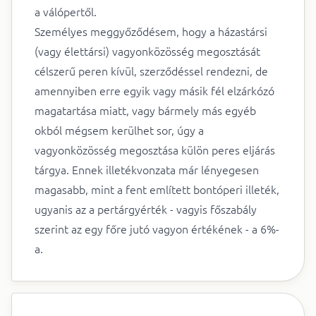
a válópertől.
Személyes meggyőződésem, hogy a házastársi
(vagy élettársi) vagyonközösség megosztását
célszerű peren kívül, szerződéssel rendezni, de
amennyiben erre egyik vagy másik fél elzárkózó
magatartása miatt, vagy bármely más egyéb
okból mégsem kerülhet sor, úgy a
vagyonközösség megosztása külön peres eljárás
tárgya. Ennek illetékvonzata már lényegesen
magasabb, mint a fent említett bontóperi illeték,
ugyanis az a pertárgyérték - vagyis főszabály
szerint az egy főre jutó vagyon értékének - a 6%-
a.