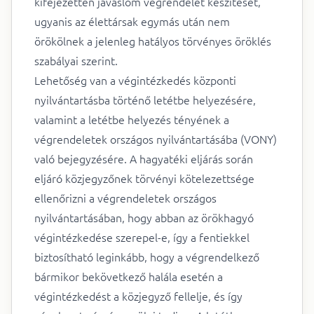
kifejezetten javaslom végrendelet készítését,
ugyanis az élettársak egymás után nem
örökölnek a jelenleg hatályos törvényes öröklés
szabályai szerint.
Lehetőség van a végintézkedés központi
nyilvántartásba történő letétbe helyezésére,
valamint a letétbe helyezés tényének a
végrendeletek országos nyilvántartásába (VONY)
való bejegyzésére. A hagyatéki eljárás során
eljáró közjegyzőnek törvényi kötelezettsége
ellenőrizni a végrendeletek országos
nyilvántartásában, hogy abban az örökhagyó
végintézkedése szerepel-e, így a fentiekkel
biztosítható leginkább, hogy a végrendelkező
bármikor bekövetkező halála esetén a
végintézkedést a közjegyző fellelje, és így