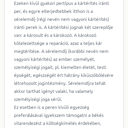
Ezeken kívül gyakori pertípus a kártérítés iránti
per, és egyre elterjedtebbek itthon is a
sérelemdíj (régi nevén nem vagyoni kártérítés)
iránti perek is. A kártérítési jognak két szereplője
van: a károsult és a károkozó. A károkozó
kötelezettsége a reparáció, azaz a teljes kár
megtérítése. A sérelemdíj (korábbi nevén nem
vagyoni kártérítés) az ember személyét,
személyiségi jogait, pl. kiemelten életét, testi
épségét, egészségét ért hátrány kiküszöbölésére
létrehozott jogintézmény. Sérelemdíjra tehát
akkor tarthat igényt valaki, ha valamely
személyiségi joga sérül.
Ez esetben is a peren kívüli egyezség
preferálásával igyekszem támogatni a békés
vitarendezést a költségkímélés érdekében,