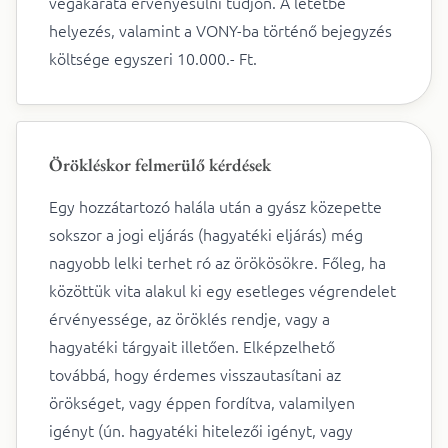
végakarata érvényesülni tudjon. A letétbe
helyezés, valamint a VONY-ba történő bejegyzés
költsége egyszeri 10.000.- Ft.
Örökléskor felmerülő kérdések
Egy hozzátartozó halála után a gyász közepette
sokszor a jogi eljárás (hagyatéki eljárás) még
nagyobb lelki terhet ró az örökösökre. Főleg, ha
közöttük vita alakul ki egy esetleges végrendelet
érvényessége, az öröklés rendje, vagy a
hagyatéki tárgyait illetően. Elképzelhető
továbbá, hogy érdemes visszautasítani az
örökséget, vagy éppen fordítva, valamilyen
igényt (ún. hagyatéki hitelezői igényt, vagy