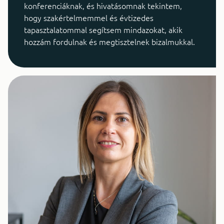
konferenciáknak, és hivatásomnak tekintem,
hogy szakértelmemmel és évtizedes
tapasztalatommal segítsem mindazokat, akik
hozzám fordulnak és megtisztelnek bizalmukkal.