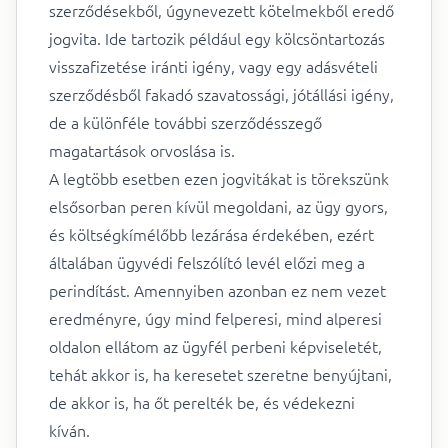
szerződésekből, úgynevezett kötelmekből eredő
jogvita. Ide tartozik például egy kölcsöntartozás
visszafizetése iránti igény, vagy egy adásvételi
szerződésből fakadó szavatossági, jótállási igény,
de a különféle további szerződésszegő
magatartások orvoslása is.
A legtöbb esetben ezen jogvitákat is törekszünk
elsősorban peren kívül megoldani, az ügy gyors,
és költségkímélőbb lezárása érdekében, ezért
általában ügyvédi felszólító levél előzi meg a
perindítást. Amennyiben azonban ez nem vezet
eredményre, úgy mind felperesi, mind alperesi
oldalon ellátom az ügyfél perbeni képviseletét,
tehát akkor is, ha keresetet szeretne benyújtani,
de akkor is, ha őt perelték be, és védekezni
kíván.