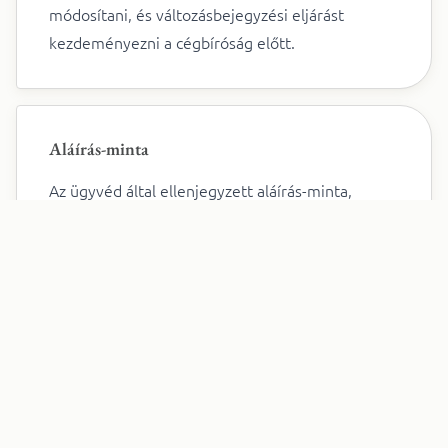
módosítani, és változásbejegyzési eljárást
kezdeményezni a cégbíróság előtt.
Aláírás-minta
Az ügyvéd által ellenjegyzett aláírás-minta,
illetve a közjegyzői aláírási címpéldány
egyenértékű, mindkét dokumentum annak
igazolására szolgál, hogy a cég képviselője milyen
módon jogosult aláírni a cég nevében. Az aláírás-
mintát a céget képviselő személyek sokszor
használják, ugyanis bármely hatóság,
pénzintézet, vagy más szervezet elkérheti a
hiteles cégaláírás igazolására.
Ügyvéd aláírás-mintát csak a cég bejegyzési,