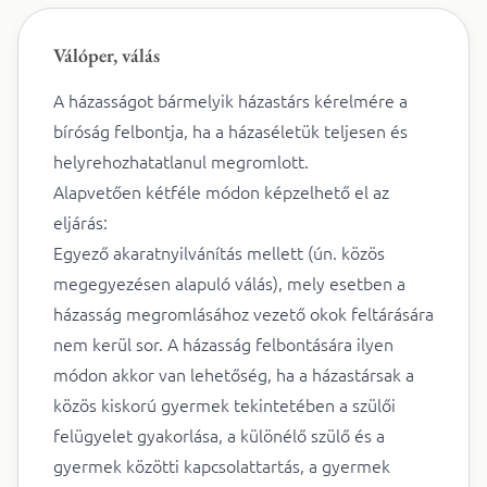
Válóper, válás
A házasságot bármelyik házastárs kérelmére a
bíróság felbontja, ha a házaséletük teljesen és
helyrehozhatatlanul megromlott.
Alapvetően kétféle módon képzelhető el az
eljárás:
Egyező akaratnyilvánítás mellett (ún. közös
megegyezésen alapuló válás), mely esetben a
házasság megromlásához vezető okok feltárására
nem kerül sor. A házasság felbontására ilyen
módon akkor van lehetőség, ha a házastársak a
közös kiskorú gyermek tekintetében a szülői
felügyelet gyakorlása, a különélő szülő és a
gyermek közötti kapcsolattartás, a gyermek